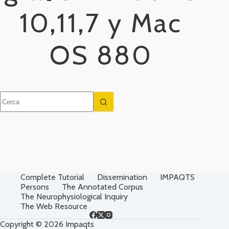
10,11,7 y Mac
OS 880
Nessun
risultato
Complete Tutorial
Dissemination
IMPAQTS
Persons
The Annotated Corpus
The Neurophysiological Inquiry
The Web Resource
Copyright © 2026 Impaqts