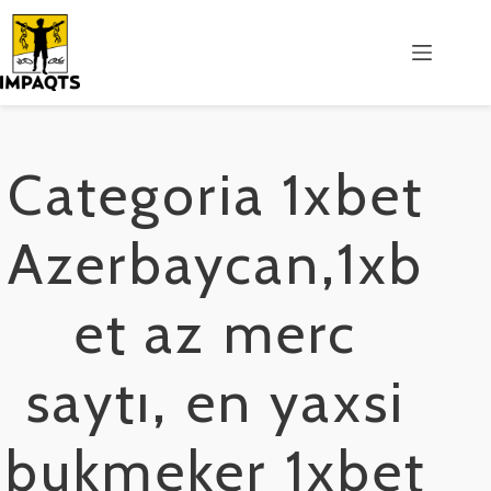
Salta
al
contenuto
Categoria
1xbet
Azerbaycan,1xb
et az merc
saytı, en yaxsi
bukmeker 1xbet