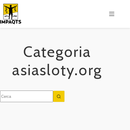
Salta
al
contenuto
Categoria
asiasloty.org
Nessun
risultato