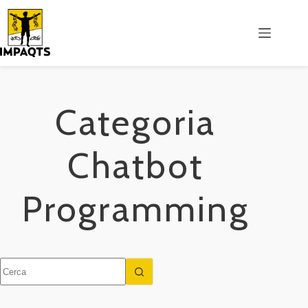
Salta
al
contenuto
Categoria
Chatbot
Programming
Nessun
risultato