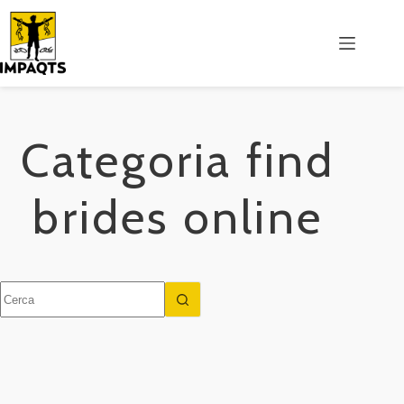
Salta
al
contenuto
Categoria
find
brides online
Nessun
risultato