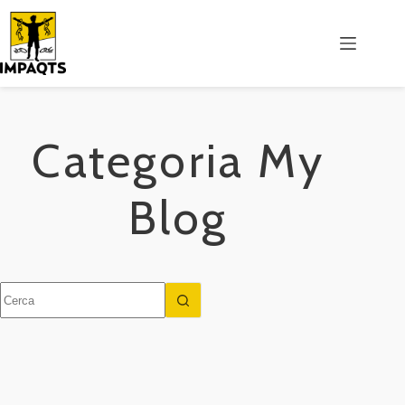
Salta
al
contenuto
Categoria
My
Blog
Nessun
risultato