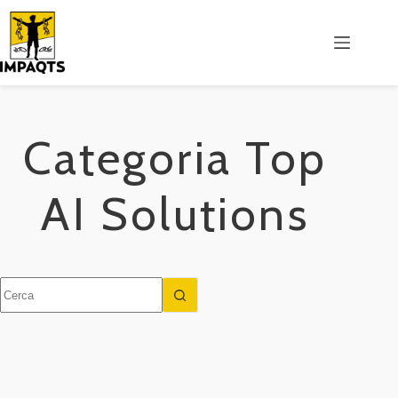
Salta
al
contenuto
Categoria
Top
AI Solutions
Nessun
risultato