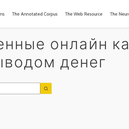
ons
The Annotated Corpus
The Web Resource
The Neuro
нные онлайн ка
ыводом денег
n
to